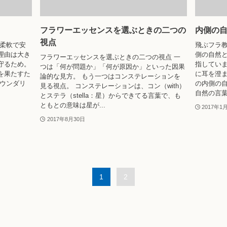
フラワーエッセンスを選ぶときの二つの
内側の
視点
 柔軟で安
飛ぶフラ
理由は大き
側の自然
フラワーエッセンスを選ぶときの二つの視点 一
守るため。
指してい
つは「何が問題か」「何が原因か」といった因果
を果たすた
に耳を澄
論的な見方。 もう一つはコンステレーションを
バウンダリ
の内側の
見る視点。 コンステレーションは、コン（with）
自然の言葉に
とステラ（stella：星）からできてる言葉で、も
ともとの意味は星が...
2017年1
2017年8月30日
1
2