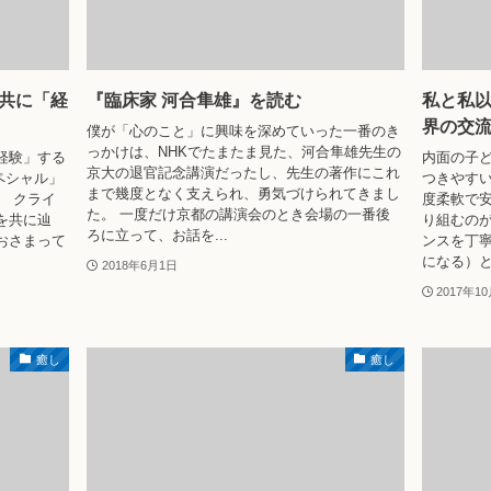
共に「経
『臨床家 河合隼雄』を読む
私と私
界の交
僕が「心のこと」に興味を深めていった一番のき
っかけは、NHKでたまたま見た、河合隼雄先生の
経験」する
内面の子ど
京大の退官記念講演だったし、先生の著作にこれ
スペシャル」
つきやす
まで幾度となく支えられ、勇気づけられてきまし
。 クライ
度柔軟で
た。 一度だけ京都の講演会のとき会場の一番後
を共に辿
り組むの
ろに立って、お話を...
おさまって
ンスを丁
になる）と
2018年6月1日
2017年1
癒し
癒し