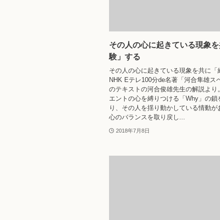
その人の心に起きている現象を
験」する
その人の心に起きている現象を共に「
NHK Eテレ100分de名著「河合隼雄
のテキストの河合俊雄先生の解説より
エントの心を縛りつける「Why」の鎖
り、その人を揺り動かしている情動が
心のバランスを取り戻し...
2018年7月8日