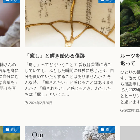
「癒し」と輝き始める傷跡
ルーツを
返って
英輔さんの
「癒し」ってどういうこと？ 普段は普通に過ご
「言葉を身に
していても、ふとした瞬間に孤独に感じたり、自
ひとりの世
に自分にむ
分を責めていたりすることはありませんか？ そ
す。改め
な言葉を」
んな時、「癒されたい」と感じることはありませ
ら感謝申し上げ
の語りを直
んか？ 「癒されたい」と感じるとき、わたした
ての202
ちは「癒し」というこ...
とヒーリ
と思います。
2024年2月20日
2023年1
癒し
癒し