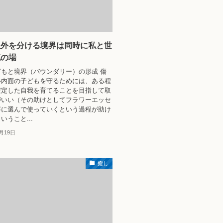
以外を分ける境界は同時に私と世
流の場
もと境界（バウンダリー）の形成 傷
い内面の子どもを守るためには、ある程
安定した自我を育てることを目指して取
がいい（その助けとしてフラワーエッセ
寧に選んで使っていくという過程が助け
いうこと...
0月19日
癒し