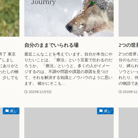
自分のままでいられる場
2つの世
終了 東京
最近こんなことを考えています。自分が本当にや
2つの世界
終了しまし
りたいことは、「療法」という言葉で伝わるのだ
分のもの
にありがと
ろうか。 「療法」というと、多くの人がイメー
り、縛ら
わたしの物
ジするのは、不調や問題や課題の原因を見つけ
ソウとい
、少しでも
て、それを解決する知識とノウハウのように思い
れたり、
ます。 確かにそこも...
の物語であっ
2023年12月5日
2019年1
癒し
癒し