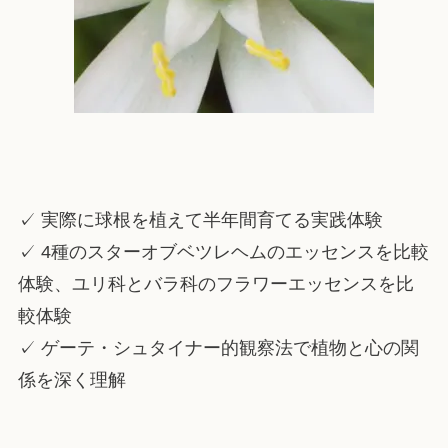
✓ 実際に球根を植えて半年間育てる実践体験
✓ 4種のスターオブベツレヘムのエッセンスを比較
体験
、
ユリ科
と
バラ科の
フラワーエッセンス
を
比
較
体験
✓ ゲーテ・シュタイナー的観察法で植物と心の関
係を深く理解