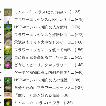
ミムルス(ミムラス)との出会い...
+123
フラワーエッセンスは怪しい？【...
+78
HSPやエンパス傾向の人が疲れ...
+76
フラワーエッセンスと好転反応…...
+72
承認欲求よりも大事なものが、自...
+68
フラワーエッセンスを使って自己...
+56
自己肯定感を高めるフラワーエッ...
+53
どうしてヒーリングやフラワーエ...
+48
ゲーテ的植物観察は内側の世界と...
+46
HSPやエンパス傾向の人の保護...
+38
自分のためにフラワーエッセンス...
+37
「癒し」と輝き始める傷跡
+36
ミムルス (ミムラス) のフラ...
+36