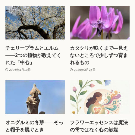
チェリープラムとエルム
カタクリが咲くまで—見え
——2つの植物が教えてく
ないところで少しずつ育ま
れた「中心」
れるもの
2026年4月19日
2026年3月26日
オニグルミの冬芽——そっ
フラワーエッセンスは魔法
と帽子を脱ぐとき
の雫ではなく心の触媒