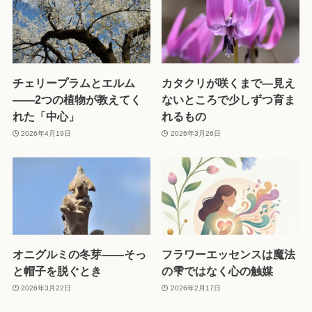
チェリープラムとエルム
カタクリが咲くまで—見え
——2つの植物が教えてく
ないところで少しずつ育ま
れた「中心」
れるもの
2026年4月19日
2026年3月26日
オニグルミの冬芽——そっ
フラワーエッセンスは魔法
と帽子を脱ぐとき
の雫ではなく心の触媒
2026年3月22日
2026年2月17日